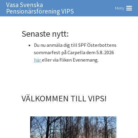
Vasa Svenska
Meny
Pensionärsförening VIPS
Senaste nytt:
Du nu anmäla dig till SPF Österbottens
sommarfest på Carpella dem 5.8..2026
här
eller via fliken Evenemang.
VÄLKOMMEN TILL VIPS!